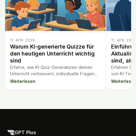
11. APR. 2026
11. APR. 202
Warum KI-generierte Quizze für
Einführu
den heutigen Unterricht wichtig
Aktualisi
sind
sind, als
Erfahre, wie KI-Quiz-Generatoren deinen
Erfahren Sie
Unterricht verbessern, individuelle Fragen
von KI-Tool
liefern und Lehrenden die Arbeit erleichtern
und wie vera
Weiterlesen
Weiterlese
können.
behindern k
GPT Plus