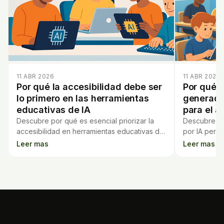
11 ABR 2026
11 ABR 2026
Por qué la accesibilidad debe ser
Por qué l
lo primero en las herramientas
generado
educativas de IA
para el a
Descubre por qué es esencial priorizar la
Descubre có
accesibilidad en herramientas educativas de
por IA perso
IA para garantizar una educación inclusiva y
optimizan el
Leer mas
Leer mas
equitativa para todos.