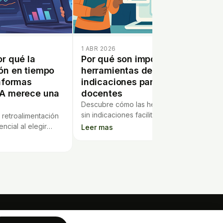
1 ABR 2026
or qué la
Por qué son importantes las
ón en tiempo
herramientas de IA sin
taformas
indicaciones para los
IA merece una
docentes
Descubre cómo las herramientas de IA
sin indicaciones facilitan la planificación
 retroalimentación
educativa y ahorran tiempo a los
ncial al elegir
Leer mas
profesores.
vas de IA y cómo
d del aprendizaje.