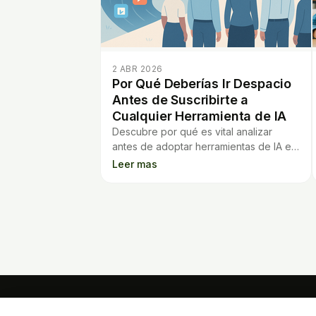
2 ABR 2026
Por Qué Deberías Ir Despacio
Antes de Suscribirte a
Cualquier Herramienta de IA
Descubre por qué es vital analizar
antes de adoptar herramientas de IA en
educación y evita errores comunes que
Leer mas
afectan a docentes y escuelas.