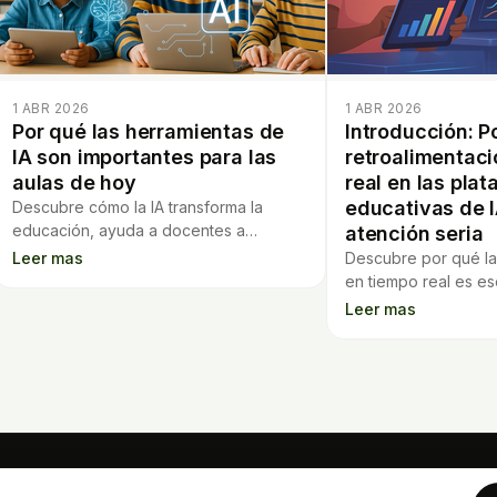
1 ABR 2026
1 ABR 2026
Por qué las herramientas de
Introducción: P
IA son importantes para las
retroalimentaci
aulas de hoy
real en las pla
educativas de 
Descubre cómo la IA transforma la
educación, ayuda a docentes a
atención seria
planificar y conecta eficazmente con
Leer mas
Descubre por qué la
los estándares en las aulas de hoy.
en tiempo real es ese
plataformas educati
Leer mas
impacta en la calida