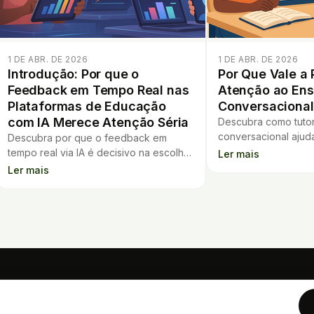
1 DE ABR. DE 2026
1 DE ABR. DE 2026
Introdução: Por que o
Por Que Vale a 
Feedback em Tempo Real nas
Atenção ao Ens
Plataformas de Educação
Conversacional
com IA Merece Atenção Séria
Descubra como tutor
conversacional ajud
Descubra por que o feedback em
oferecer atenção ind
tempo real via IA é decisivo na escolha
Ler mais
melhoram a experiê
de plataformas educacionais e como
Ler mais
aprendizagem dos a
impacta o engajamento dos alunos.
FERRAMENTAS
Calculadora de Financiament