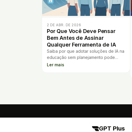
2 DE ABR. DE 2026
Por Que Você Deve Pensar
Bem Antes de Assinar
Qualquer Ferramenta de IA
Saiba por que adotar soluções de IA na
educação sem planejamento pode
gerar prejuízos, estresse e resistência
Ler mais
entre professores e alunos.
GPT Plus
GPT Plus