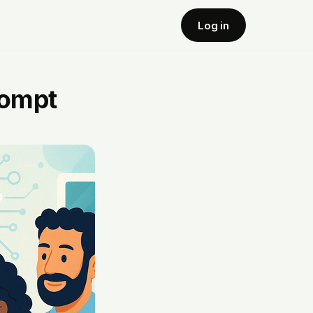
Log in
rompt