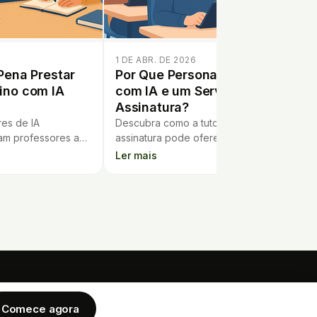
1 DE ABR. DE 2026
Pena Prestar
Por Que Personalizar a Tutoria
ino com IA
com IA e um Serviço de
Assinatura?
es de IA
Descubra como a tutoria com IA e
am professores a
assinatura pode oferecer apoio
ividualizada e
personalizado, flexível e eficiente para
Ler mais
ncia de
estudantes, facilitando o seu dia a dia.
lunos.
EMPRESA
LEGAL
o Imobiliário
Comece agora