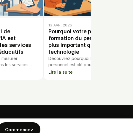
13 AVR. 2026
vi de
Pourquoi votre plan de
'IA est
formation du personnel est
les services
plus important que la
éducatifs
technologie
 mesurer
Découvrez pourquoi la formation du
dans les services
personnel est clé pour tirer pleinement
 pour évaluer leur
parti des nouvelles technologies
Lire la suite
nants et les élèves.
éducatives comme l'IA dans les écoles.
ENTREPRISE
MENTIONS LEGALES
écaire
Commencez