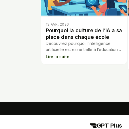
13 AVR. 2026
Pourquoi la culture de l’IA a sa
place dans chaque école
Découvrez pourquoi l’intelligence
artificielle est essentielle à l’éducation
et comment elle prépare les élèves au
Lire la suite
monde de demain.
GPT Plus
GPT Plus