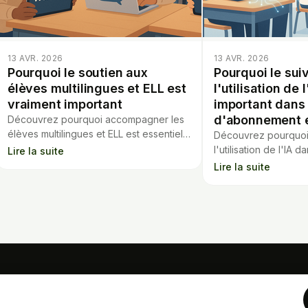
13 AVR. 2026
13 AVR. 2026
Pourquoi le soutien aux
Pourquoi le sui
élèves multilingues et ELL est
l'utilisation de l
vraiment important
important dans 
d'abonnement 
Découvrez pourquoi accompagner les
élèves multilingues et ELL est essentiel
Découvrez pourquoi
pour leur réussite et l’inclusion dans
l'utilisation de l'IA 
Lire la suite
l’éducation moderne.
éducatifs est crucial
Lire la suite
impact sur les enseig
OUTILS
Calculateur hypoth