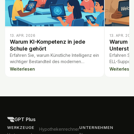
13. APR. 2026
13. APR. 202
Warum KI-Kompetenz in jede
Warum me
Schule gehört
Unterstüt
Erfahren Sie, warum Künstliche Intelligenz ein
Erfahren Si
wichtiger Bestandteil des modernen
ELL-Support 
Unterrichts sein sollte und wie Schüler davon
wie KI-Lernp
Weiterlesen
Weiterlese
profitieren.
Förderung e
GPT Plus
WERKZEUGE
UNTERNEHMEN
Hypothekenrechner