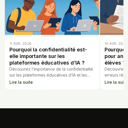
11 AVR. 2026
10 AVR. 2026
Pourquoi la confidentialité est-
Pourquoi u
elle importante sur les
pour anal
plateformes éducatives d’IA ?
élèves ?
Découvrez l’importance de la confidentialité
Découvrez c
sur les plateformes éducatives d’IA et les
erreurs récu
risques liés à la gestion des données
des élèves 
Lire la suite
Lire la suite
sensibles des élèves.
améliorer l’é