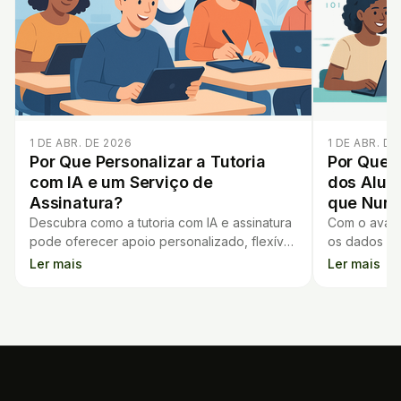
1 DE ABR. DE 2026
1 DE ABR. DE
Por Que Personalizar a Tutoria
Por Que 
com IA e um Serviço de
dos Alun
Assinatura?
que Nun
Descubra como a tutoria com IA e assinatura
Com o avanç
pode oferecer apoio personalizado, flexível
os dados do
e eficiente para estudantes, facilitando o
importante. 
Ler mais
Ler mais
seu dia a dia.
ao usar nova