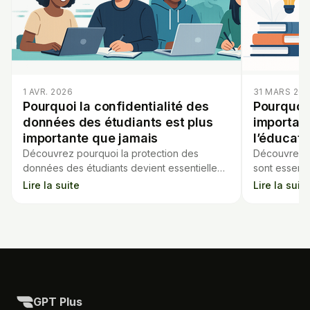
1 AVR. 2026
31 MARS 20
Pourquoi la confidentialité des
Pourquoi 
données des étudiants est plus
important
importante que jamais
l’éducati
Découvrez pourquoi la protection des
Découvrez p
données des étudiants devient essentielle
sont essenti
face à la montée des outils d’IA dans les
outils d’IA 
Lire la suite
Lire la suite
établissements scolaires.
ou MagicSch
GPT Plus