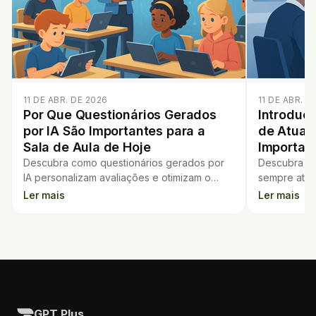
11 DE ABR. DE 2026
11 DE ABR. D
Por Que Questionários Gerados
Introduçã
por IA São Importantes para a
de Atuali
Sala de Aula de Hoje
Importan
Descubra como questionários gerados por
Descubra po
IA personalizam avaliações e otimizam o
sempre atual
ensino, tornando a sala de aula mais
quais risco
Ler mais
Ler mais
interativa e eficiente.
deixada de 
GPT Plus