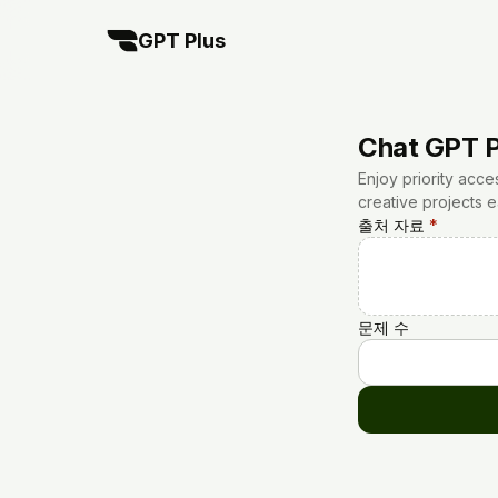
GPT Plus
Chat GPT P
Enjoy priority acc
creative projects ea
출처 자료
*
문제 수