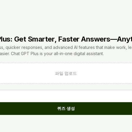
lus: Get Smarter, Faster Answers—Any
ess, quicker responses, and advanced AI features that make work, le
sier. Chat GPT Plus is your all-in-one digital assistant.
파일 업로드
퀴즈 생성