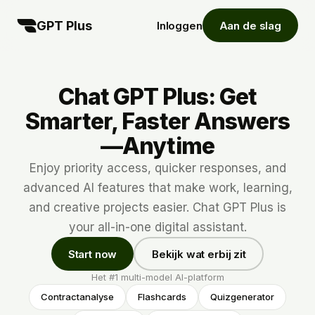
GPT Plus
Inloggen
Aan de slag
Chat GPT Plus: Get
Smarter, Faster Answers
—Anytime
Enjoy priority access, quicker responses, and
advanced AI features that make work, learning,
and creative projects easier. Chat GPT Plus is
your all-in-one digital assistant.
Start now
Bekijk wat erbij zit
Het #1 multi-model AI-platform
Contractanalyse
Flashcards
Quizgenerator