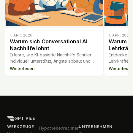
1. APR. 2026
1. APR. 2026
Warum sich Conversational AI
Warum pro
Nachhilfe lohnt
Lehrkräft
Erfahre, wie KI-basierte Nachhilfe Schüler
Entdecke, w
individuell unterstützt, Ängste abbaut und
Lehrkräfte i
das Lernen interaktiv sowie stressfrei
sparen und i
Weiterlesen
Weiterlese
gestaltet.
anpassbar s
GPT Plus
WERKZEUGE
UNTERNEHMEN
Hypothekenrechner