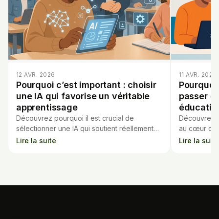
12 AVR. 2026
11 AVR. 2026
Pourquoi c’est important : choisir
Pourquoi 
une IA qui favorise un véritable
passer en
apprentissage
éducatifs
Découvrez pourquoi il est crucial de
Découvrez po
sélectionner une IA qui soutient réellement
au cœur du 
l'apprentissage en classe, sans remplacer
éducatifs d’
Lire la suite
Lire la suite
l'implication des élèves.
sans except