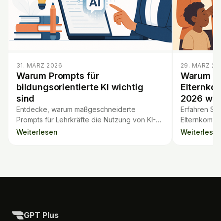
31. MÄRZ 2026
29. MÄRZ 20
Warum Prompts für
Warum KI
bildungsorientierte KI wichtig
Elternko
sind
2026 wich
Entdecke, warum maßgeschneiderte
Erfahren Sie,
Prompts für Lehrkräfte die Nutzung von KI-
Elternkommu
Tools wie TeachBetter.ai und GPT Plus im
Lehrkräfte 2
Weiterlesen
Weiterlese
Unterricht verbessern.
Lösungen fü
GPT Plus