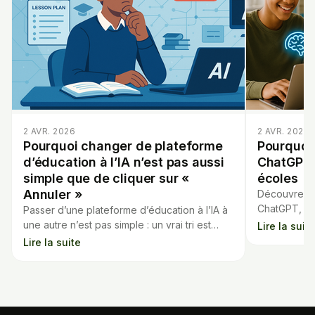
2 AVR. 2026
2 AVR. 2026
Pourquoi changer de plateforme
Pourquoi
d’éducation à l’IA n’est pas aussi
ChatGPT o
simple que de cliquer sur «
écoles
Annuler »
Découvrez p
ChatGPT, a s
Passer d’une plateforme d’éducation à l’IA à
craintes et 
une autre n’est pas simple : un vrai tri est
Lire la suite
pratiques éd
nécessaire pour éviter toute perte ou
Lire la suite
interruption.