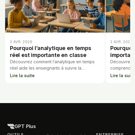
2 AVR. 2026
2 AVR. 2026
Pourquoi l’analytique en temps
Pourquoi 
réel est importante en classe
importan
Découvrez comment l’analytique en temps
Découvrez p
réel aide les enseignants à suivre la
comprendre l
progression des élèves et à adapter
préparer le
Lire la suite
Lire la suite
l’enseignement instantanément.
façon respon
GPT Plus
OUTILS
ENTREPRISE