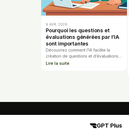
9 AVR. 2026
Pourquoi les questions et
évaluations générées par l’IA
sont importantes
Découvrez comment l’IA facilite la
création de questions et d’évaluations,
et soutient les enseignants au quotidien
Lire la suite
pour un apprentissage personnalisé.
GPT Plus
GPT Plus