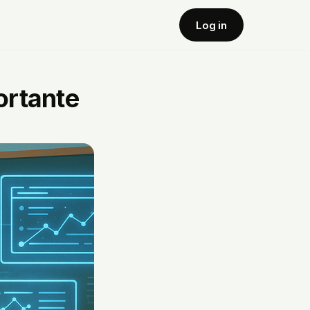
Log in
portante