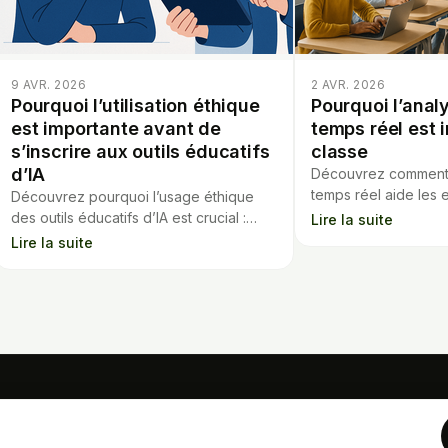
9 AVR. 2026
2 AVR. 2026
Pourquoi l’utilisation éthique
Pourquoi l’anal
est importante avant de
temps réel est 
s’inscrire aux outils éducatifs
classe
d’IA
Découvrez comment l
temps réel aide les 
Découvrez pourquoi l’usage éthique
la progression des é
des outils éducatifs d’IA est crucial :
Lire la suite
l’enseignement inst
enjeux de confidentialité, biais et
Lire la suite
impacts sur l’apprentissage.
OUTILS
Calculateur hypoth