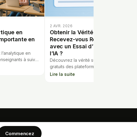
2 AVR. 2026
ytique en
Obtenir la Vérité : Que
importante en
Recevez-vous Réellement
avec un Essai d’Éducation à
l’IA ?
’analytique en
enseignants à suivre
Découvrez la vérité sur les essais
lèves et à adapter
gratuits des plateformes
antanément.
d’apprentissage IA : accès, limites, et
Lire la suite
pièges à éviter avant de vous lancer.
ENTREPRISE
MENTIONS LEGALES
écaire
Commencez