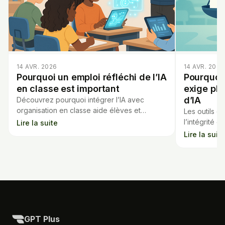
14 AVR. 2026
14 AVR. 2026
Pourquoi un emploi réfléchi de l’IA
Pourquoi 
en classe est important
exige plu
d’IA
Découvrez pourquoi intégrer l’IA avec
organisation en classe aide élèves et
Les outils d’
enseignants à en tirer un maximum de
l’intégrité 
Lire la suite
bénéfices sans perdre le fil.
pourquoi un
Lire la suite
indispensabl
GPT Plus